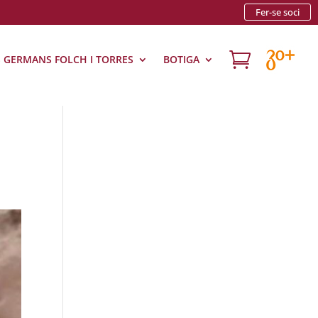
Fer-se soci

S GERMANS FOLCH I TORRES
BOTIGA