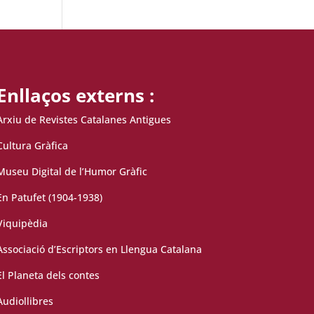
Enllaços externs :
Arxiu de Revistes Catalanes Antigues
Cultura Gràfica
Museu Digital de l’Humor Gràfic
En Patufet (1904-1938)
Viquipèdia
Associació d’Escriptors en Llengua Catalana
El Planeta dels contes
Audiollibres