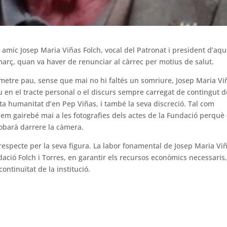
i amic Josep Maria Viñas Folch, vocal del Patronat i president d’aq
arç, quan va haver de renunciar al càrrec per motius de salut.
ansmetre pau, sense que mai no hi faltés un somriure, Josep Maria Vi
 en el tracte personal o el discurs sempre carregat de contingut d
a humanitat d’en Pep Viñas, i també la seva discreció. Tal com
bem gairebé mai a les fotografies dels actes de la Fundació perquè
trobarà darrere la càmera.
respecte per la seva figura. La labor fonamental de Josep Maria Vi
dació Folch i Torres, en garantir els recursos econòmics necessaris,
ontinuïtat de la institució.