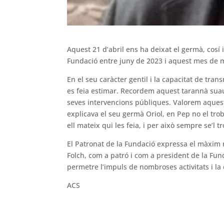
Aquest 21 d’abril ens ha deixat el germà, cosí 
Fundació entre juny de 2023 i aquest mes de m
En el seu caràcter gentil i la capacitat de tr
es feia estimar. Recordem aquest tarannà suau
seves intervencions públiques. Valorem aquest
explicava el seu germà Oriol, en Pep no el tro
ell mateix qui les feia, i per això sempre se’l 
El Patronat de la Fundació expressa el màxim 
Folch, com a patró i com a president de la Fun
permetre l’impuls de nombroses activitats i la c
ACS