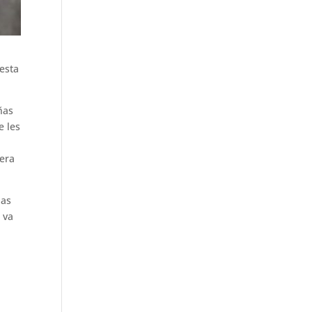
uesta
ñas
e les
 era
ñas
 va