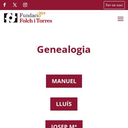
Fer-se soci
Genealogia
MANUEL
LLUÍS
JOSEP Mª