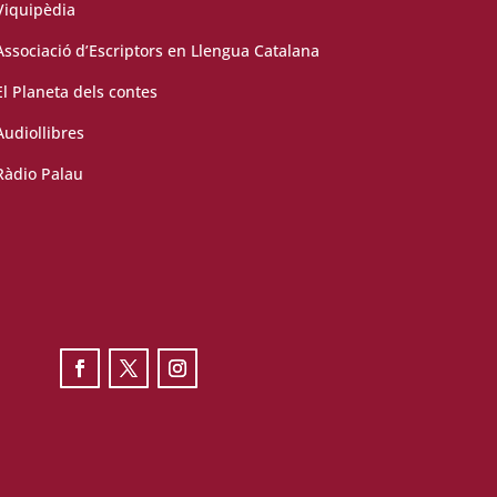
Viquipèdia
Associació d’Escriptors en Llengua Catalana
El Planeta dels contes
Audiollibres
Ràdio Palau