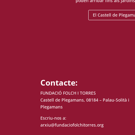
poden arribar fins als jardins
El Castell de Plegam
Contacte:
FUNDACIÓ FOLCH I TORRES
Castell de Plegamans, 08184 – Palau-Solità i
Plegamans
Escriu-nos a:
arxiu@fundaciofolchitorres.org