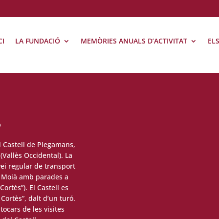
CI
LA FUNDACIÓ
MEMÒRIES ANUALS D’ACTIVITAT
EL
?
al Castell de Plegamans,
(Vallès Occidental). La
vei regular de transport
o Moià amb parades a
ortès”). El Castell es
Cortès”, dalt d’un turó.
tocars de les visites