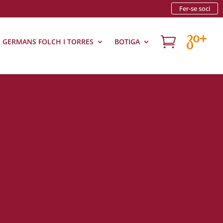
Fer-se soci

S GERMANS FOLCH I TORRES
BOTIGA