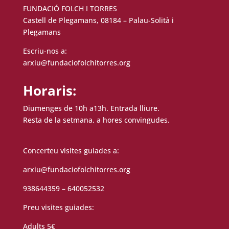
FUNDACIÓ FOLCH I TORRES
Castell de Plegamans, 08184 – Palau-Solità i
Plegamans
Escriu-nos a:
arxiu@fundaciofolchitorres.org
Horaris:
Diumenges de 10h a13h. Entrada lliure.
Resta de la setmana, a hores convingudes.
Concerteu visites guiades a:
arxiu@fundaciofolchitorres.org
938644359 – 640052532
Preu visites guiades:
Adults 5€