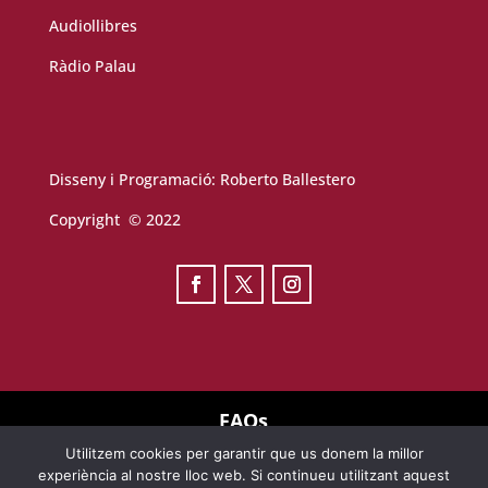
Audiollibres
Ràdio Palau
Disseny i Programació:
Roberto Ballestero
Copyright © 2022
FAQs
Utilitzem cookies per garantir que us donem la millor
TERMES D’ÚS
experiència al nostre lloc web. Si continueu utilitzant aquest