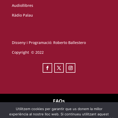
Audiollibres
Ràdio Palau
Disseny i Programació:
Roberto Ballestero
Copyright © 2022
FAQs
Utilitzem cookies per garantir que us donem la millor
TERMES D’ÚS
experiència al nostre lloc web. Si continueu utilitzant aquest