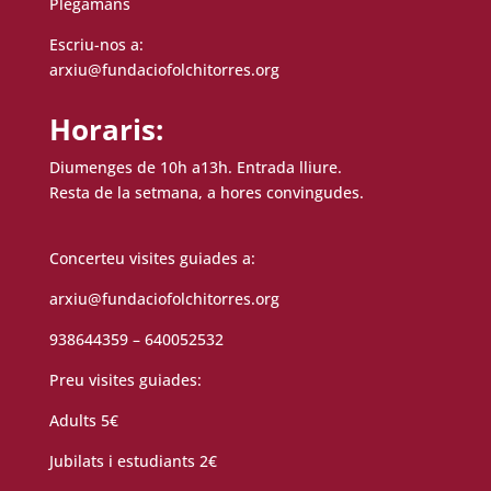
Plegamans
Escriu-nos a:
arxiu@fundaciofolchitorres.org
Horaris:
Diumenges de 10h a13h. Entrada lliure.
Resta de la setmana, a hores convingudes.
Concerteu visites guiades a:
arxiu@fundaciofolchitorres.org
938644359 – 640052532
Preu visites guiades:
Adults 5€
Jubilats i estudiants 2€