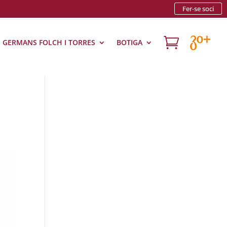
Fer-se soci

S GERMANS FOLCH I TORRES
BOTIGA