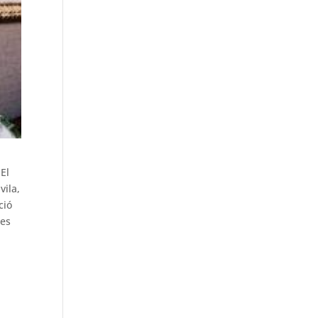
El
vila,
ció
les