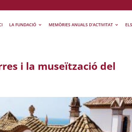
CI
LA FUNDACIÓ
MEMÒRIES ANUALS D’ACTIVITAT
EL
res i la museïtzació del