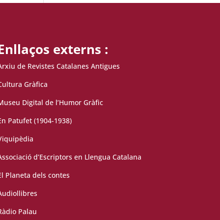
Enllaços externs :
Arxiu de Revistes Catalanes Antigues
Cultura Gràfica
Museu Digital de l’Humor Gràfic
En Patufet (1904-1938)
Viquipèdia
Associació d’Escriptors en Llengua Catalana
El Planeta dels contes
Audiollibres
Ràdio Palau