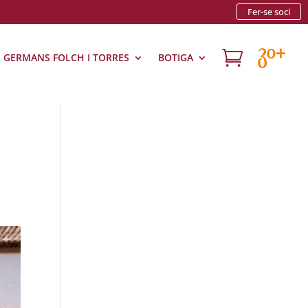
Fer-se soci

S GERMANS FOLCH I TORRES
BOTIGA