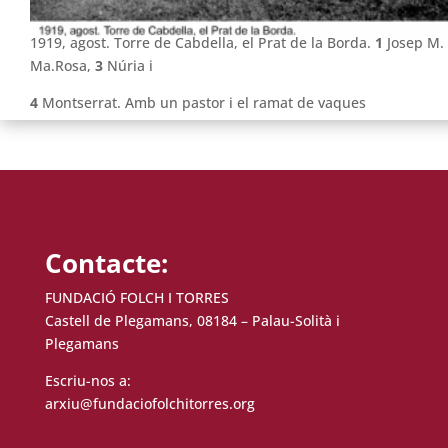
1919, agost. Torre de Cabdella, el Prat de la Borda.
1
Josep M. F
Ma.Rosa,
3
Núria i
4
Montserrat. Amb un pastor i el ramat de vaques
Contacte:
FUNDACIÓ FOLCH I TORRES
Castell de Plegamans, 08184 – Palau-Solità i
Plegamans
Escriu-nos a:
arxiu@fundaciofolchitorres.org