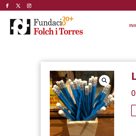
INI
0