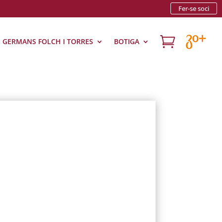
Fer-se soci

S GERMANS FOLCH I TORRES
BOTIGA