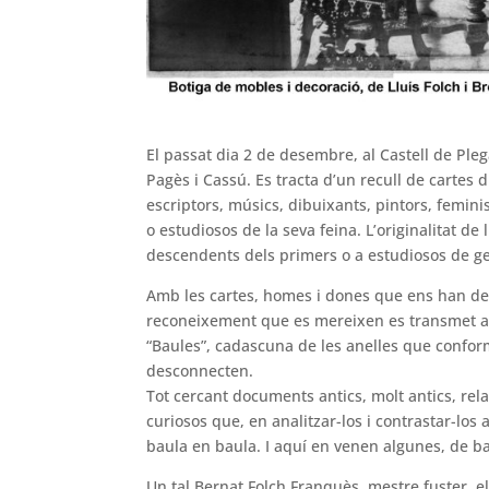
El passat dia 2 de desembre, al Castell de Ple
Pagès i Cassú. Es tracta d’un recull de cartes 
escriptors, músics, dibuixants, pintors, femin
o estudiosos de la seva feina. L’originalitat d
descendents dels primers o a estudiosos de gen
Amb les cartes, homes i dones que ens han deix
reconeixement que es mereixen es transmet a no
“Baules”, cadascuna de les anelles que confor
desconnecten.
Tot cercant documents antics, molt antics, rela
curiosos que, en analitzar-los i contrastar-los
baula en baula. I aquí en venen algunes, de b
Un tal Bernat Folch Franquès, mestre fuster, e