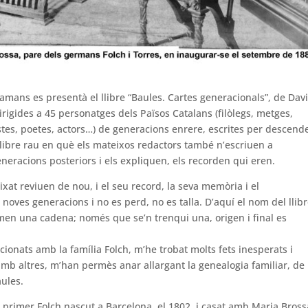
gamans es presentà el llibre “Baules. Cartes generacionals”, de Dav
dirigides a 45 personatges dels Països Catalans (filòlegs, metges,
istes, poetes, actors…) de generacions enrere, escrites per descend
e llibre rau en què els mateixos redactors també n’escriuen a
eracions posteriors i els expliquen, els recorden qui eren.
at reviuen de nou, i el seu record, la seva memòria i el
ves generacions i no es perd, no es talla. D’aquí el nom del llibr
men una cadena; només que se’n trenqui una, origen i final es
cionats amb la família Folch, m’he trobat molts fets inesperats i
 amb altres, m’han permès anar allargant la genealogia familiar, de
aules.
l primer Folch nascut a Barcelona, el 1802, i casat amb Maria Bross