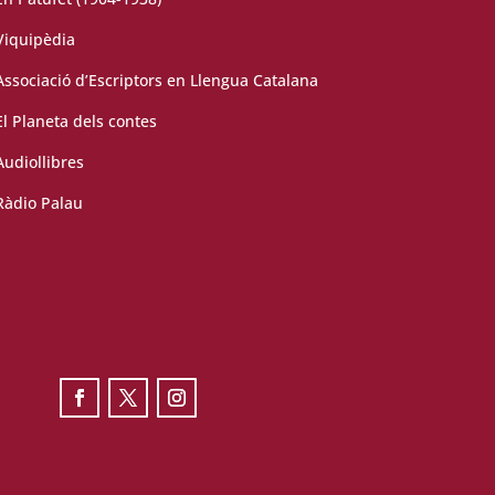
Viquipèdia
Associació d’Escriptors en Llengua Catalana
El Planeta dels contes
Audiollibres
Ràdio Palau