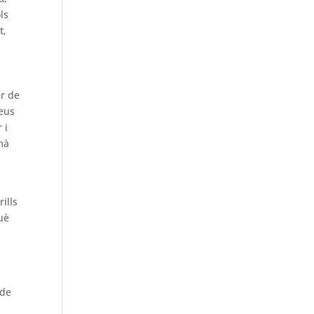
ls
t,
er de
seus
 i
mà
ills
uè
 de