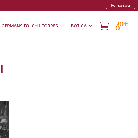
Fer-se soci

S GERMANS FOLCH I TORRES
BOTIGA
l