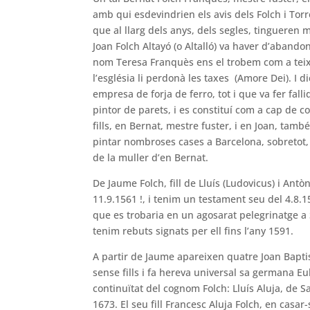
amb qui esdevindrien els avis dels Folch i Tor
que al llarg dels anys, dels segles, tingueren 
Joan Folch Altayó (o Altalló) va haver d’aband
nom Teresa Franquès ens el trobem com a teix
l’església li perdonà les taxes (Amore Dei). I 
empresa de forja de ferro, tot i que va fer fall
pintor de parets, i es constituí com a cap de c
fills, en Bernat, mestre fuster, i en Joan, tamb
pintar nombroses cases a Barcelona, sobretot
de la muller d’en Bernat.
De Jaume Folch, fill de Lluís (Ludovicus) i Ant
11.9.1561 !, i tenim un testament seu del 4.8.1
que es trobaria en un agosarat pelegrinatge 
tenim rebuts signats per ell fins l’any 1591.
A partir de Jaume apareixen quatre Joan Baptis
sense fills i fa hereva universal sa germana Eu
continuïtat del cognom Folch: Lluís Aluja, de Sa
1673. El seu fill Francesc Aluja Folch, en casa