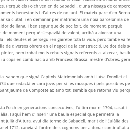
res. Perquè els Folch venien de Sabadell, d’una nissaga de campero
moments benestants i d’altres de no tant. El mateix pare d’en Berna
onar sa ciutat, i en demanar per matrimoni una noia barcelonina de
idor de llana, i ben segur que de poc èxit, de moment, perquè
dic de moment perquè s’espavilà de valent, arribà a aixecar una
ida i els deutes el perseguiren gairebé tota la vida, però també va f
olla de diversos obrers en el negoci de la construcció. De dos dels 
é pintor, hem trobat molts rebuts signats referents a aixecar, bastir
, i a cops en combinació amb Francesc Brossa, mestre d’obres, ger
ònia, sabem que signà Capítols Matrimonials amb Lluïsa Fonollet el
574 que redactà encara jove, per si les mosques i pels possibles per
a Sant Jaume de Compostela!; amb tot, sembla que retornà viu perq
ta Folch en generacions consecutives; l’últim mor el 1704, casat i
làlia. I aquí hem d’inserir una baula especial que permetrà la
nt Julià d’Altura, avui dia terme de Sabadell, marit de l’Eulàlia des
r-se el 1712, canviarà l’ordre dels cognoms per a donar continuïtat a