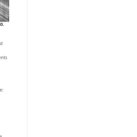
id
ents
e:
a,