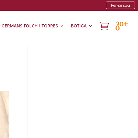
Fer-se soci

S GERMANS FOLCH I TORRES
BOTIGA