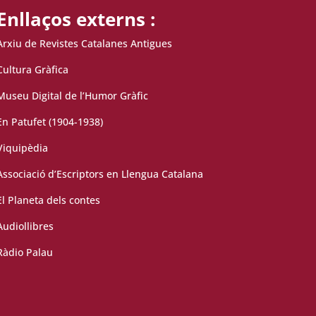
Enllaços externs :
Arxiu de Revistes Catalanes Antigues
Cultura Gràfica
Museu Digital de l’Humor Gràfic
En Patufet (1904-1938)
Viquipèdia
Associació d’Escriptors en Llengua Catalana
El Planeta dels contes
Audiollibres
Ràdio Palau