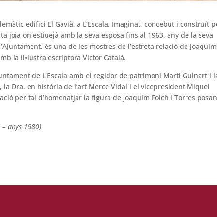
emàtic edifici El Gavià, a L’Escala. Imaginat, concebut i construït p
ita joia on estiuejà amb la seva esposa fins al 1963, any de la seva
 l’Ajuntament, és una de les mostres de l’estreta relació de Joaquim
mb la il•lustra escriptora Víctor Català.
untament de L’Escala amb el regidor de patrimoni Martí Guinart i l
 la Dra. en història de l’art Merce Vidal i el vicepresident Miquel
ció per tal d’homenatjar la figura de Joaquim Folch i Torres posan
h – anys 1980)