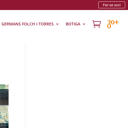
Fer-se soci

S GERMANS FOLCH I TORRES
BOTIGA