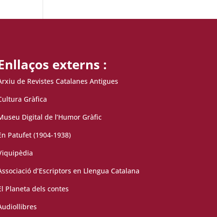
Enllaços externs :
Arxiu de Revistes Catalanes Antigues
Cultura Gràfica
Museu Digital de l’Humor Gràfic
En Patufet (1904-1938)
Viquipèdia
Associació d’Escriptors en Llengua Catalana
El Planeta dels contes
Audiollibres